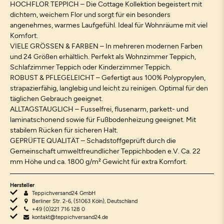
HOCHFLOR TEPPICH – Die Cottage Kollektion begeistert mit
dichtem, weichem Flor und sorgt für ein besonders
angenehmes, warmes Laufgefühl. Ideal für Wohnräume mit viel
Komfort.
VIELE GRÖSSEN & FARBEN – In mehreren modernen Farben
und 24 Größen erhältlich. Perfekt als Wohnzimmer Teppich,
Schlafzimmer Teppich oder Kinderzimmer Teppich.
ROBUST & PFLEGELEICHT – Gefertigt aus 100% Polypropylen,
strapazierfähig, langlebig und leicht zu reinigen. Optimal für den
täglichen Gebrauch geeignet.
ALLTAGSTAUGLICH – Fusselfrei, flusenarm, parkett- und
laminatschonend sowie für Fußbodenheizung geeignet. Mit
stabilem Rücken für sicheren Halt.
GEPRÜFTE QUALITÄT – Schadstoffgeprüft durch die
Gemeinschaft umweltfreundlicher Teppichboden e.V. Ca. 22
mm Höhe und ca. 1800 g/m² Gewicht für extra Komfort.
Hersteller
Teppichversand24 GmbH
Berliner Str. 2-6, (51063 Köln), Deutschland
+49 (0)221 716 128 0
kontakt@teppichversand24.de