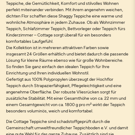
Teppiche, die Gemütlichkeit, Komfort und stilvolles Wohnen
perfekt miteinander verbinden. Mit ihrem angenehm weichen,
dichten Flor schaffen diese Shaggy Teppiche eine warme und
wohnliche Atmosphäre in jedem Zuhause. Ob als Wohnzimmer
Teppich, Schlafzimmer Teppich, Bettvorleger oder Teppich fürs
Kinderzimmer – Cottage sorgt überall für ein besonders
komfortables Laufgefühl.
Die Kollektion ist in mehreren attraktiven Farben sowie
insgesamt 24 Größen erhältlich und bietet dadurch die passende
Lösung für kleine Räume ebenso wie für große Wohnbereiche.
So finden Sie ganz einfach den idealen Teppich für Ihre
Einrichtung und Ihren individuellen Wohnstil.
Gefertigt aus 100% Polypropylen überzeugt der Hochflor
Teppich durch Strapazierfähigkeit, Pflegeleichtigkeit und eine
angenehme Oberfläche. Der robuste Vliesrücken sorgt für
zusätzliche Stabilität. Mit einer Gesamthöhe von ca. 22 mm und
einem Gesamtgewicht von ca. 1800 g pro m² wirkt der Teppich
besonders voluminös, weich und komfortabel.
Die Cottage Teppiche sind schadstoffgeprüft durch die
Gemeinschaft umweltfreundlicher Teppichboden e.V. und damit
eine gute Wahl für das ganze Zuhause. Zusätzlich sind sie