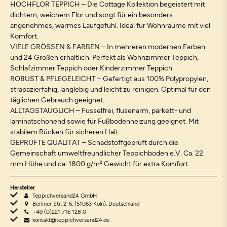
HOCHFLOR TEPPICH – Die Cottage Kollektion begeistert mit
dichtem, weichem Flor und sorgt für ein besonders
angenehmes, warmes Laufgefühl. Ideal für Wohnräume mit viel
Komfort.
VIELE GRÖSSEN & FARBEN – In mehreren modernen Farben
und 24 Größen erhältlich. Perfekt als Wohnzimmer Teppich,
Schlafzimmer Teppich oder Kinderzimmer Teppich.
ROBUST & PFLEGELEICHT – Gefertigt aus 100% Polypropylen,
strapazierfähig, langlebig und leicht zu reinigen. Optimal für den
täglichen Gebrauch geeignet.
ALLTAGSTAUGLICH – Fusselfrei, flusenarm, parkett- und
laminatschonend sowie für Fußbodenheizung geeignet. Mit
stabilem Rücken für sicheren Halt.
GEPRÜFTE QUALITÄT – Schadstoffgeprüft durch die
Gemeinschaft umweltfreundlicher Teppichboden e.V. Ca. 22
mm Höhe und ca. 1800 g/m² Gewicht für extra Komfort.
Hersteller
Teppichversand24 GmbH
Berliner Str. 2-6, (51063 Köln), Deutschland
+49 (0)221 716 128 0
kontakt@teppichversand24.de