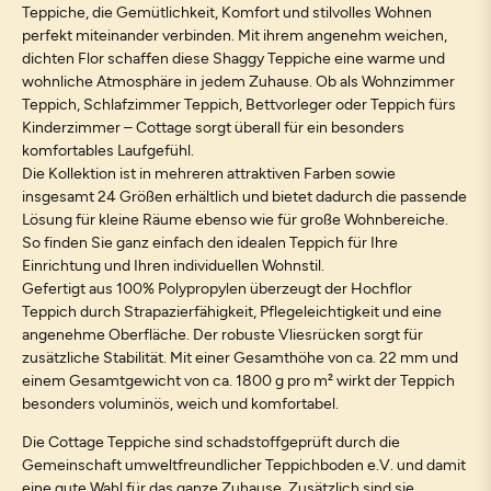
Teppiche, die Gemütlichkeit, Komfort und stilvolles Wohnen
perfekt miteinander verbinden. Mit ihrem angenehm weichen,
dichten Flor schaffen diese Shaggy Teppiche eine warme und
wohnliche Atmosphäre in jedem Zuhause. Ob als Wohnzimmer
Teppich, Schlafzimmer Teppich, Bettvorleger oder Teppich fürs
Kinderzimmer – Cottage sorgt überall für ein besonders
komfortables Laufgefühl.
Die Kollektion ist in mehreren attraktiven Farben sowie
insgesamt 24 Größen erhältlich und bietet dadurch die passende
Lösung für kleine Räume ebenso wie für große Wohnbereiche.
So finden Sie ganz einfach den idealen Teppich für Ihre
Einrichtung und Ihren individuellen Wohnstil.
Gefertigt aus 100% Polypropylen überzeugt der Hochflor
Teppich durch Strapazierfähigkeit, Pflegeleichtigkeit und eine
angenehme Oberfläche. Der robuste Vliesrücken sorgt für
zusätzliche Stabilität. Mit einer Gesamthöhe von ca. 22 mm und
einem Gesamtgewicht von ca. 1800 g pro m² wirkt der Teppich
besonders voluminös, weich und komfortabel.
Die Cottage Teppiche sind schadstoffgeprüft durch die
Gemeinschaft umweltfreundlicher Teppichboden e.V. und damit
eine gute Wahl für das ganze Zuhause. Zusätzlich sind sie