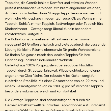
Teppiche, die Gemütlichkeit, Komfort und stilvolles Wohnen
perfekt miteinander verbinden. Mit ihrem angenehm weichen,
dichten Flor schaffen diese Shaggy Teppiche eine warme und
wohnliche Atmosphäre in jedem Zuhause. Ob als Wohnzimmer
Teppich, Schlafzimmer Teppich, Bettvorleger oder Teppich fürs
Kinderzimmer – Cottage sorgt überall für ein besonders
komfortables Laufgefühl.
Die Kollektion ist in mehreren attraktiven Farben sowie
insgesamt 24 Größen erhältlich und bietet dadurch die passende
Lösung für kleine Räume ebenso wie für große Wohnbereiche.
So finden Sie ganz einfach den idealen Teppich für Ihre
Einrichtung und Ihren individuellen Wohnstil.
Gefertigt aus 100% Polypropylen überzeugt der Hochflor
Teppich durch Strapazierfähigkeit, Pflegeleichtigkeit und eine
angenehme Oberfläche. Der robuste Vliesrücken sorgt für
zusätzliche Stabilität. Mit einer Gesamthöhe von ca. 22 mm und
einem Gesamtgewicht von ca. 1800 g pro m² wirkt der Teppich
besonders voluminös, weich und komfortabel.
Die Cottage Teppiche sind schadstoffgeprüft durch die
Gemeinschaft umweltfreundlicher Teppichboden e.V. und damit
eine gute Wahl für das ganze Zuhause. Zusätzlich sind sie