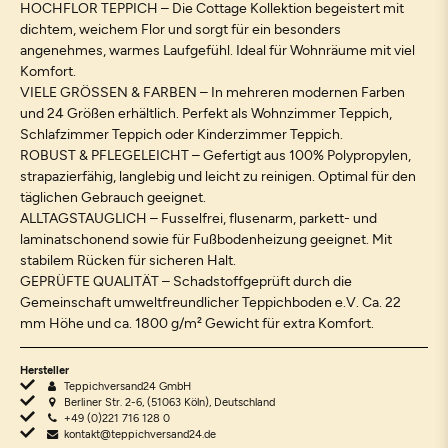
HOCHFLOR TEPPICH – Die Cottage Kollektion begeistert mit
dichtem, weichem Flor und sorgt für ein besonders
angenehmes, warmes Laufgefühl. Ideal für Wohnräume mit viel
Komfort.
VIELE GRÖSSEN & FARBEN – In mehreren modernen Farben
und 24 Größen erhältlich. Perfekt als Wohnzimmer Teppich,
Schlafzimmer Teppich oder Kinderzimmer Teppich.
ROBUST & PFLEGELEICHT – Gefertigt aus 100% Polypropylen,
strapazierfähig, langlebig und leicht zu reinigen. Optimal für den
täglichen Gebrauch geeignet.
ALLTAGSTAUGLICH – Fusselfrei, flusenarm, parkett- und
laminatschonend sowie für Fußbodenheizung geeignet. Mit
stabilem Rücken für sicheren Halt.
GEPRÜFTE QUALITÄT – Schadstoffgeprüft durch die
Gemeinschaft umweltfreundlicher Teppichboden e.V. Ca. 22
mm Höhe und ca. 1800 g/m² Gewicht für extra Komfort.
Hersteller
Teppichversand24 GmbH
Berliner Str. 2-6, (51063 Köln), Deutschland
+49 (0)221 716 128 0
kontakt@teppichversand24.de