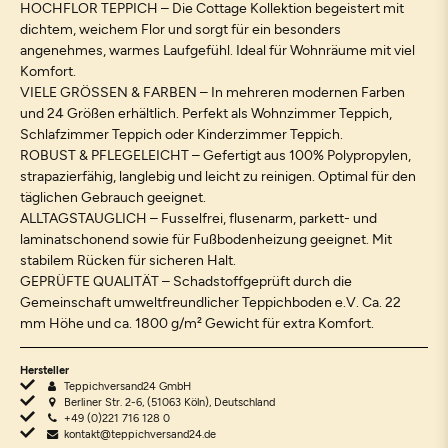
HOCHFLOR TEPPICH – Die Cottage Kollektion begeistert mit
dichtem, weichem Flor und sorgt für ein besonders
angenehmes, warmes Laufgefühl. Ideal für Wohnräume mit viel
Komfort.
VIELE GRÖSSEN & FARBEN – In mehreren modernen Farben
und 24 Größen erhältlich. Perfekt als Wohnzimmer Teppich,
Schlafzimmer Teppich oder Kinderzimmer Teppich.
ROBUST & PFLEGELEICHT – Gefertigt aus 100% Polypropylen,
strapazierfähig, langlebig und leicht zu reinigen. Optimal für den
täglichen Gebrauch geeignet.
ALLTAGSTAUGLICH – Fusselfrei, flusenarm, parkett- und
laminatschonend sowie für Fußbodenheizung geeignet. Mit
stabilem Rücken für sicheren Halt.
GEPRÜFTE QUALITÄT – Schadstoffgeprüft durch die
Gemeinschaft umweltfreundlicher Teppichboden e.V. Ca. 22
mm Höhe und ca. 1800 g/m² Gewicht für extra Komfort.
Hersteller
Teppichversand24 GmbH
Berliner Str. 2-6, (51063 Köln), Deutschland
+49 (0)221 716 128 0
kontakt@teppichversand24.de