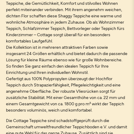
Teppiche, die Gemütlichkeit, Komfort und stilvolles Wohnen
perfekt miteinander verbinden. Mit ihrem angenehm weichen,
dichten Flor schaffen diese Shaggy Teppiche eine warme und
wohnliche Atmosphäre in jedem Zuhause. Ob als Wohnzimmer
Teppich, Schlafzimmer Teppich, Bettvorleger oder Teppich fürs
Kinderzimmer – Cottage sorgt überall für ein besonders
komfortables Laufgefühl.
Die Kollektion ist in mehreren attraktiven Farben sowie
insgesamt 24 Größen erhältlich und bietet dadurch die passende
Lösung für kleine Räume ebenso wie für große Wohnbereiche.
So finden Sie ganz einfach den idealen Teppich für Ihre
Einrichtung und Ihren individuellen Wohnstil.
Gefertigt aus 100% Polypropylen überzeugt der Hochflor
Teppich durch Strapazierfähigkeit, Pflegeleichtigkeit und eine
angenehme Oberfläche. Der robuste Vliesrücken sorgt für
zusätzliche Stabilität. Mit einer Gesamthöhe von ca. 22 mm und
einem Gesamtgewicht von ca. 1800 g pro m² wirkt der Teppich
besonders voluminös, weich und komfortabel.
Die Cottage Teppiche sind schadstoffgeprüft durch die
Gemeinschaft umweltfreundlicher Teppichboden e.V. und damit
eine gute Wahl für das ganze Zuhause. Zusätzlich sind sie