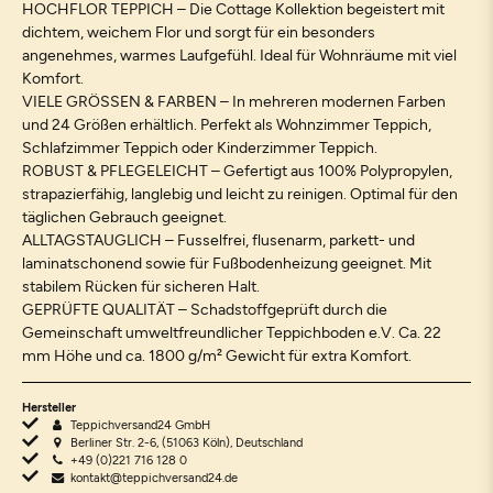
HOCHFLOR TEPPICH – Die Cottage Kollektion begeistert mit
dichtem, weichem Flor und sorgt für ein besonders
angenehmes, warmes Laufgefühl. Ideal für Wohnräume mit viel
Komfort.
VIELE GRÖSSEN & FARBEN – In mehreren modernen Farben
und 24 Größen erhältlich. Perfekt als Wohnzimmer Teppich,
Schlafzimmer Teppich oder Kinderzimmer Teppich.
ROBUST & PFLEGELEICHT – Gefertigt aus 100% Polypropylen,
strapazierfähig, langlebig und leicht zu reinigen. Optimal für den
täglichen Gebrauch geeignet.
ALLTAGSTAUGLICH – Fusselfrei, flusenarm, parkett- und
laminatschonend sowie für Fußbodenheizung geeignet. Mit
stabilem Rücken für sicheren Halt.
GEPRÜFTE QUALITÄT – Schadstoffgeprüft durch die
Gemeinschaft umweltfreundlicher Teppichboden e.V. Ca. 22
mm Höhe und ca. 1800 g/m² Gewicht für extra Komfort.
Hersteller
Teppichversand24 GmbH
Berliner Str. 2-6, (51063 Köln), Deutschland
+49 (0)221 716 128 0
kontakt@teppichversand24.de