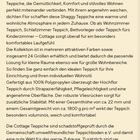
Teppiche, die Gemütlichkeit, Komfort und stilvolles Wohnen
perfekt miteinander verbinden. Mit ihrem angenehm weichen,
dichten Flor schaffen diese Shaggy Teppiche eine warme und
wohnliche Atmosphäre in jedem Zuhause. Ob als Wohnzimmer
Teppich, Schlafzimmer Teppich, Bettvorleger oder Teppich fürs
Kinderzimmer – Cottage sorgt überall für ein besonders
komfortables Laufgefühl.
Die Kollektion ist in mehreren attraktiven Farben sowie
insgesamt 24 Größen erhältlich und bietet dadurch die passende
Lösung für kleine Räume ebenso wie für große Wohnbereiche.
So finden Sie ganz einfach den idealen Teppich für Ihre
Einrichtung und Ihren individuellen Wohnstil.
Gefertigt aus 100% Polypropylen überzeugt der Hochflor
Teppich durch Strapazierfähigkeit, Pflegeleichtigkeit und eine
angenehme Oberfläche. Der robuste Vliesrücken sorgt für
zusätzliche Stabilität. Mit einer Gesamthöhe von ca. 22 mm und
einem Gesamtgewicht von ca. 1800 g pro m² wirkt der Teppich
besonders voluminös, weich und komfortabel.
Die Cottage Teppiche sind schadstoffgeprüft durch die
Gemeinschaft umweltfreundlicher Teppichboden e.V. und damit
eine gute Wahl für das ganze Zuhause. Zusätzlich sind sie