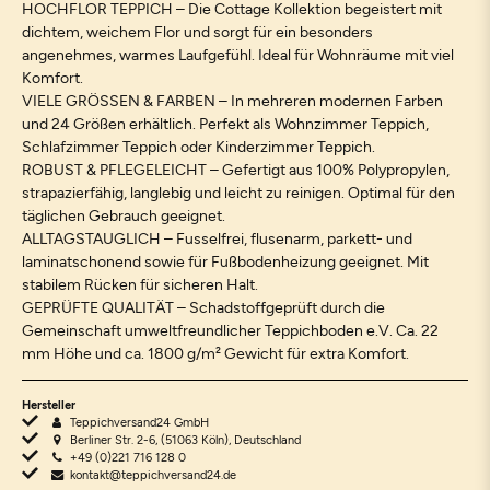
HOCHFLOR TEPPICH – Die Cottage Kollektion begeistert mit
dichtem, weichem Flor und sorgt für ein besonders
angenehmes, warmes Laufgefühl. Ideal für Wohnräume mit viel
Komfort.
VIELE GRÖSSEN & FARBEN – In mehreren modernen Farben
und 24 Größen erhältlich. Perfekt als Wohnzimmer Teppich,
Schlafzimmer Teppich oder Kinderzimmer Teppich.
ROBUST & PFLEGELEICHT – Gefertigt aus 100% Polypropylen,
strapazierfähig, langlebig und leicht zu reinigen. Optimal für den
täglichen Gebrauch geeignet.
ALLTAGSTAUGLICH – Fusselfrei, flusenarm, parkett- und
laminatschonend sowie für Fußbodenheizung geeignet. Mit
stabilem Rücken für sicheren Halt.
GEPRÜFTE QUALITÄT – Schadstoffgeprüft durch die
Gemeinschaft umweltfreundlicher Teppichboden e.V. Ca. 22
mm Höhe und ca. 1800 g/m² Gewicht für extra Komfort.
Hersteller
Teppichversand24 GmbH
Berliner Str. 2-6, (51063 Köln), Deutschland
+49 (0)221 716 128 0
kontakt@teppichversand24.de