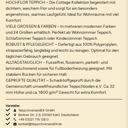
HOCHFLOR TEPPICH – Die Cottage Kollektion begeistert mit
dichtem, weichem Flor und sorgt für ein besonders
angenehmes, warmes Laufgefühl. Ideal für Wohnräume mit viel
Komfort.
VIELE GRÖSSEN & FARBEN – In mehreren modernen Farben
und 24 Größen erhältlich. Perfekt als Wohnzimmer Teppich,
Schlafzimmer Teppich oder Kinderzimmer Teppich.
ROBUST & PFLEGELEICHT – Gefertigt aus 100% Polypropylen,
strapazierfähig, langlebig und leicht zu reinigen. Optimal für den
täglichen Gebrauch geeignet.
ALLTAGSTAUGLICH – Fusselfrei, flusenarm, parkett- und
laminatschonend sowie für Fußbodenheizung geeignet. Mit
stabilem Rücken für sicheren Halt.
GEPRÜFTE QUALITÄT – Schadstoffgeprüft durch die
Gemeinschaft umweltfreundlicher Teppichboden e.V. Ca. 22
mm Höhe und ca. 1800 g/m² Gewicht für extra Komfort.
Hersteller
Teppichversand24 GmbH
Berliner Str. 2-6, (51063 Köln), Deutschland
+49 (0)221 716 128 0
kontakt@teppichversand24.de