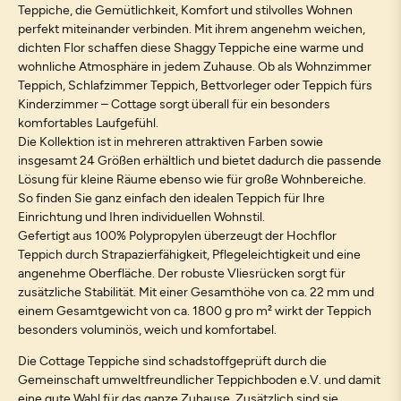
Teppiche, die Gemütlichkeit, Komfort und stilvolles Wohnen
perfekt miteinander verbinden. Mit ihrem angenehm weichen,
dichten Flor schaffen diese Shaggy Teppiche eine warme und
wohnliche Atmosphäre in jedem Zuhause. Ob als Wohnzimmer
Teppich, Schlafzimmer Teppich, Bettvorleger oder Teppich fürs
Kinderzimmer – Cottage sorgt überall für ein besonders
komfortables Laufgefühl.
Die Kollektion ist in mehreren attraktiven Farben sowie
insgesamt 24 Größen erhältlich und bietet dadurch die passende
Lösung für kleine Räume ebenso wie für große Wohnbereiche.
So finden Sie ganz einfach den idealen Teppich für Ihre
Einrichtung und Ihren individuellen Wohnstil.
Gefertigt aus 100% Polypropylen überzeugt der Hochflor
Teppich durch Strapazierfähigkeit, Pflegeleichtigkeit und eine
angenehme Oberfläche. Der robuste Vliesrücken sorgt für
zusätzliche Stabilität. Mit einer Gesamthöhe von ca. 22 mm und
einem Gesamtgewicht von ca. 1800 g pro m² wirkt der Teppich
besonders voluminös, weich und komfortabel.
Die Cottage Teppiche sind schadstoffgeprüft durch die
Gemeinschaft umweltfreundlicher Teppichboden e.V. und damit
eine gute Wahl für das ganze Zuhause. Zusätzlich sind sie