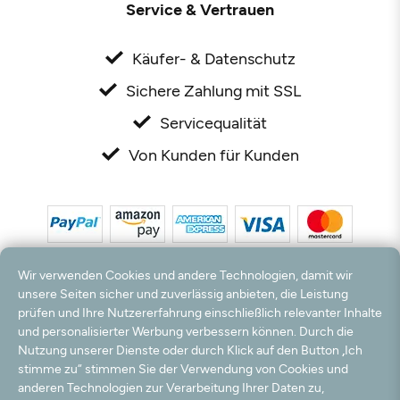
Service & Vertrauen
Käufer- & Datenschutz
Sichere Zahlung mit SSL
Servicequalität
Von Kunden für Kunden
Wir verwenden Cookies und andere Technologien, damit wir
unsere Seiten sicher und zuverlässig anbieten, die Leistung
prüfen und Ihre Nutzererfahrung einschließlich relevanter Inhalte
*Alle Preise inkl. MwSt. und zzgl. Versandkosten. **Kostenloser Versand und Rückversand
und personalisierter Werbung verbessern können. Durch die
nur innerhalb Deutschlands und Österreichs.
Nutzung unserer Dienste oder durch Klick auf den Button „Ich
Hinweis:
Wir nutzen Ihre E-Mail Adresse für werbliche Zwecke, die jederzeit widerrufen
stimme zu“ stimmen Sie der Verwendung von Cookies und
werden können. Ihre Daten werden nicht an Dritte weitergegeben.
anderen Technologien zur Verarbeitung Ihrer Daten zu,
© 2003 - 2026 Rudolf Hossdorf Teppichhandel e.K. / Alle Rechte vorbehalten. powered by