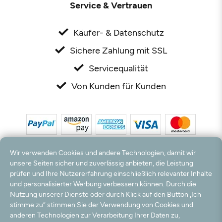
Service & Vertrauen
Käufer- & Datenschutz
Sichere Zahlung mit SSL
Servicequalität
Von Kunden für Kunden
Wir verwenden Cookies und andere Technologien, damit wir
unsere Seiten sicher und zuverlässig anbieten, die Leistung
prüfen und Ihre Nutzererfahrung einschließlich relevanter Inhalte
*Alle Preise inkl. MwSt. und zzgl. Versandkosten. **Kostenloser Versand und Rückversand
und personalisierter Werbung verbessern können. Durch die
nur innerhalb Deutschlands und Österreichs.
Nutzung unserer Dienste oder durch Klick auf den Button „Ich
Hinweis:
Wir nutzen Ihre E-Mail Adresse für werbliche Zwecke, die jederzeit widerrufen
stimme zu“ stimmen Sie der Verwendung von Cookies und
werden können. Ihre Daten werden nicht an Dritte weitergegeben.
anderen Technologien zur Verarbeitung Ihrer Daten zu,
© 2003 - 2026 Rudolf Hossdorf Teppichhandel e.K. / Alle Rechte vorbehalten. powered by