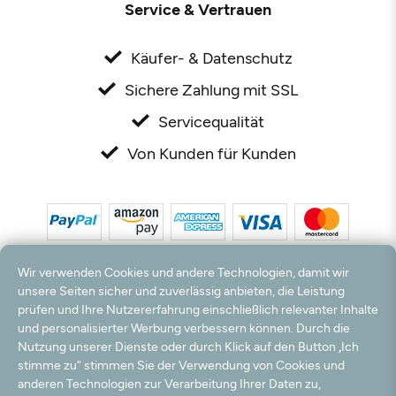
Service & Vertrauen
Käufer- & Datenschutz
Sichere Zahlung mit SSL
Servicequalität
Von Kunden für Kunden
Wir verwenden Cookies und andere Technologien, damit wir
unsere Seiten sicher und zuverlässig anbieten, die Leistung
prüfen und Ihre Nutzererfahrung einschließlich relevanter Inhalte
*Alle Preise inkl. MwSt. und zzgl. Versandkosten. **Kostenloser Versand und Rückversand
und personalisierter Werbung verbessern können. Durch die
nur innerhalb Deutschlands und Österreichs.
Nutzung unserer Dienste oder durch Klick auf den Button „Ich
Hinweis:
Wir nutzen Ihre E-Mail Adresse für werbliche Zwecke, die jederzeit widerrufen
stimme zu“ stimmen Sie der Verwendung von Cookies und
werden können. Ihre Daten werden nicht an Dritte weitergegeben.
anderen Technologien zur Verarbeitung Ihrer Daten zu,
© 2003 - 2026 Rudolf Hossdorf Teppichhandel e.K. / Alle Rechte vorbehalten. powered by