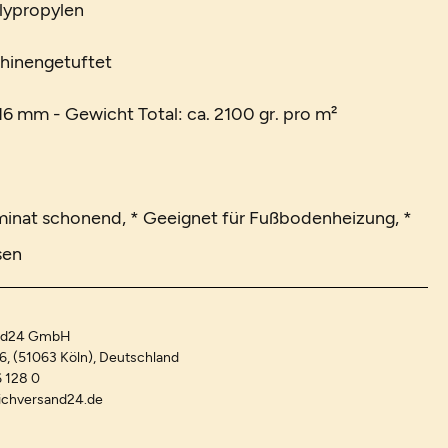
lypropylen
chinengetuftet
6 mm - Gewicht Total: ca. 2100 gr. pro m²
minat schonend, * Geeignet für Fußbodenheizung, *
sen
and24 GmbH
-6, (51063 Köln), Deutschland
 128 0
ichversand24.de