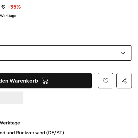
 €
-35%
5 Werktage
 den Warenkorb
 Werktage
and und Rückversand (DE/AT)