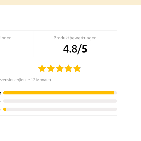
sionen
Produktbewertungen
4.8
/
5
ezensionen(letzte 12 Monate)
%
%
%