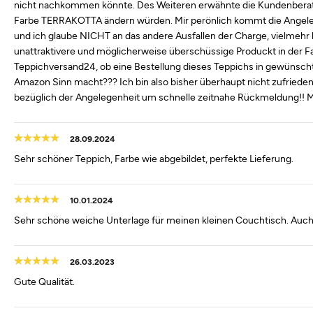
nicht nachkommen könnte. Des Weiteren erwähnte die Kundenberateri
Farbe TERRAKOTTA ändern würden. Mir perönlich kommt die An
und ich glaube NICHT an das andere Ausfallen der Charge, vielmehr 
unattraktivere und möglicherweise überschüssige Produckt in der F
Teppichversand24, ob eine Bestellung dieses Teppichs in gewünsch
Amazon Sinn macht??? Ich bin also bisher überhaupt nicht zufriede
bezüglich der Angelegenheit um schnelle zeitnahe Rückmeldung!! M
28.09.2024
Sehr schöner Teppich, Farbe wie abgebildet, perfekte Lieferung.
10.01.2024
Sehr schöne weiche Unterlage für meinen kleinen Couchtisch. Auc
26.03.2023
Gute Qualität.