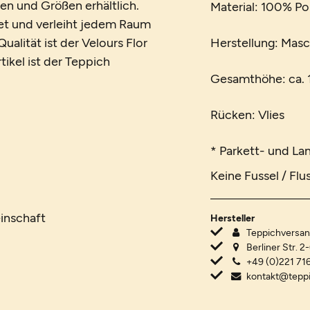
ben und Größen erhältlich.
Material: 100% Po
net und verleiht jedem Raum
alität ist der Velours Flor
Herstellung: Mas
tikel ist der Teppich
Gesamthöhe: ca. 1
Rücken: Vlies
* Parkett- und La
Keine Fussel / Flu
inschaft
Hersteller
Teppichvers
Berliner Str. 2
+49 (0)221 716
kontakt@tepp