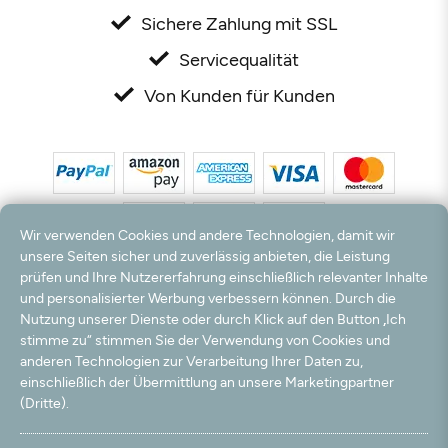
Sichere Zahlung mit SSL
Servicequalität
Von Kunden für Kunden
Wir verwenden Cookies und andere Technologien, damit wir
unsere Seiten sicher und zuverlässig anbieten, die Leistung
prüfen und Ihre Nutzererfahrung einschließlich relevanter Inhalte
*Alle Preise inkl. MwSt. und zzgl. Versandkosten. **Kostenloser Versand und Rückversand
und personalisierter Werbung verbessern können. Durch die
nur innerhalb Deutschlands und Österreichs.
Nutzung unserer Dienste oder durch Klick auf den Button „Ich
Hinweis:
Wir nutzen Ihre E-Mail Adresse für werbliche Zwecke, die jederzeit widerrufen
stimme zu“ stimmen Sie der Verwendung von Cookies und
werden können. Ihre Daten werden nicht an Dritte weitergegeben.
anderen Technologien zur Verarbeitung Ihrer Daten zu,
© 2003 - 2026 Rudolf Hossdorf Teppichhandel e.K. / Alle Rechte vorbehalten. powered by
einschließlich der Übermittlung an unsere Marketingpartner
createyourtemplate
(Dritte).