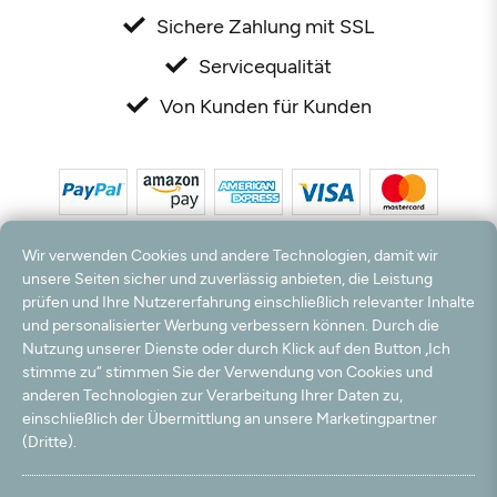
Sichere Zahlung mit SSL
Servicequalität
Von Kunden für Kunden
Wir verwenden Cookies und andere Technologien, damit wir
unsere Seiten sicher und zuverlässig anbieten, die Leistung
prüfen und Ihre Nutzererfahrung einschließlich relevanter Inhalte
und personalisierter Werbung verbessern können. Durch die
*Alle Preise inkl. MwSt. und zzgl. Versandkosten. **Kostenloser Versand und Rückversand
nur innerhalb Deutschlands und Österreichs.
Nutzung unserer Dienste oder durch Klick auf den Button „Ich
Hinweis:
Wir nutzen Ihre E-Mail Adresse für werbliche Zwecke, die jederzeit widerrufen
stimme zu“ stimmen Sie der Verwendung von Cookies und
werden können. Ihre Daten werden nicht an Dritte weitergegeben.
anderen Technologien zur Verarbeitung Ihrer Daten zu,
© 2003 - 2026 Rudolf Hossdorf Teppichhandel e.K. / Alle Rechte vorbehalten. powered by
einschließlich der Übermittlung an unsere Marketingpartner
createyourtemplate
(Dritte).