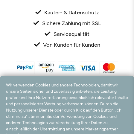
Käufer- & Datenschutz
Sichere Zahlung mit SSL
Servicequalität
Von Kunden für Kunden
Wir verwenden Cookies und andere Technologien, damit wir
unsere Seiten sicher und zuverlässig anbieten, die Leistung
prüfen und Ihre Nutzererfahrung einschließlich relevanter Inhalte
und personalisierter Werbung verbessern können. Durch die
*Alle Preise inkl. MwSt. und zzgl. Versandkosten. **Kostenloser Versand und Rückversand
nur innerhalb Deutschlands und Österreichs.
Nutzung unserer Dienste oder durch Klick auf den Button „Ich
Hinweis:
Wir nutzen Ihre E-Mail Adresse für werbliche Zwecke, die jederzeit widerrufen
stimme zu“ stimmen Sie der Verwendung von Cookies und
werden können. Ihre Daten werden nicht an Dritte weitergegeben.
anderen Technologien zur Verarbeitung Ihrer Daten zu,
© 2003 - 2026 Rudolf Hossdorf Teppichhandel e.K. / Alle Rechte vorbehalten. powered by
einschließlich der Übermittlung an unsere Marketingpartner
createyourtemplate