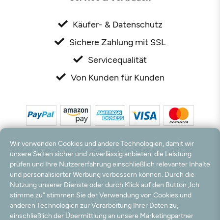
Käufer- & Datenschutz
Sichere Zahlung mit SSL
Servicequalität
Von Kunden für Kunden
Wir verwenden Cookies und andere Technologien, damit wir
unsere Seiten sicher und zuverlässig anbieten, die Leistung
prüfen und Ihre Nutzererfahrung einschließlich relevanter Inhalte
und personalisierter Werbung verbessern können. Durch die
*Alle Preise inkl. MwSt. und zzgl. Versandkosten. **Kostenloser Versand und Rückversand
nur innerhalb Deutschlands und Österreichs.
Nutzung unserer Dienste oder durch Klick auf den Button „Ich
Hinweis:
Wir nutzen Ihre E-Mail Adresse für werbliche Zwecke, die jederzeit widerrufen
stimme zu“ stimmen Sie der Verwendung von Cookies und
werden können. Ihre Daten werden nicht an Dritte weitergegeben.
anderen Technologien zur Verarbeitung Ihrer Daten zu,
© 2003 - 2026 Rudolf Hossdorf Teppichhandel e.K. / Alle Rechte vorbehalten. powered by
einschließlich der Übermittlung an unsere Marketingpartner
createyourtemplate