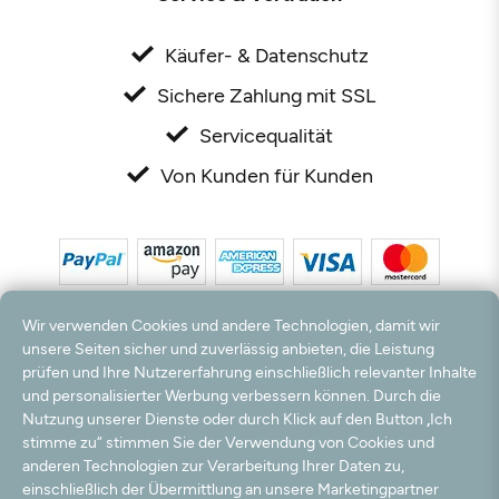
Käufer- & Datenschutz
Sichere Zahlung mit SSL
Servicequalität
Von Kunden für Kunden
Wir verwenden Cookies und andere Technologien, damit wir
unsere Seiten sicher und zuverlässig anbieten, die Leistung
prüfen und Ihre Nutzererfahrung einschließlich relevanter Inhalte
und personalisierter Werbung verbessern können. Durch die
*Alle Preise inkl. MwSt. und zzgl. Versandkosten. **Kostenloser Versand und Rückversand
nur innerhalb Deutschlands und Österreichs.
Nutzung unserer Dienste oder durch Klick auf den Button „Ich
Hinweis:
Wir nutzen Ihre E-Mail Adresse für werbliche Zwecke, die jederzeit widerrufen
stimme zu“ stimmen Sie der Verwendung von Cookies und
werden können. Ihre Daten werden nicht an Dritte weitergegeben.
anderen Technologien zur Verarbeitung Ihrer Daten zu,
© 2003 - 2026 Rudolf Hossdorf Teppichhandel e.K. / Alle Rechte vorbehalten. powered by
einschließlich der Übermittlung an unsere Marketingpartner
createyourtemplate