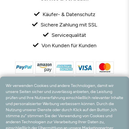
Käufer- & Datenschutz
Sichere Zahlung mit SSL
Servicequalität
Von Kunden für Kunden
Wir verwenden Cookies und andere Technologien, damit wir
unsere Seiten sicher und zuverlässig anbieten, die Leistung
prüfen und Ihre Nutzererfahrung einschließlich relevanter Inhalte
*Alle Preise inkl. MwSt. und zzgl. Versandkosten. **Kostenloser Versand und Rückversand
und personalisierter Werbung verbessern können. Durch die
nur innerhalb Deutschlands und Österreichs.
Nutzung unserer Dienste oder durch Klick auf den Button „Ich
Hinweis:
Wir nutzen Ihre E-Mail Adresse für werbliche Zwecke, die jederzeit widerrufen
stimme zu“ stimmen Sie der Verwendung von Cookies und
werden können. Ihre Daten werden nicht an Dritte weitergegeben.
anderen Technologien zur Verarbeitung Ihrer Daten zu,
© 2003 - 2026 Rudolf Hossdorf Teppichhandel e.K. / Alle Rechte vorbehalten. powered by
einschließlich der Übermittlung an unsere Marketingpartner
createyourtemplate