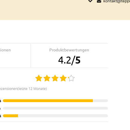
kontakt@tepp
sionen
Produktbewertungen
4.2
/
5
ezensionen(letzte 12 Monate)
%
%
%