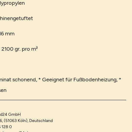
lypropylen
chinengetuftet
 16 mm
. 2100 gr. pro m²
minat schonend, * Geeignet für Fußbodenheizung, *
sen
and24 GmbH
-6, (51063 Köln), Deutschland
 128 0