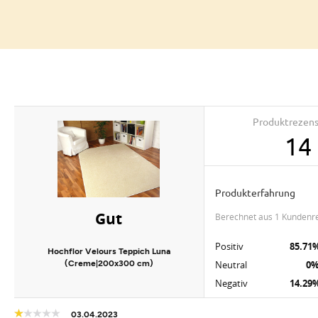
Produktrezen
14
Produkterfahrung
Gut
berechnet aus 1 Kundenr
Positiv
85.71
Hochflor Velours Teppich Luna
(Creme|200x300 cm)
Neutral
0
Negativ
14.29
03.04.2023