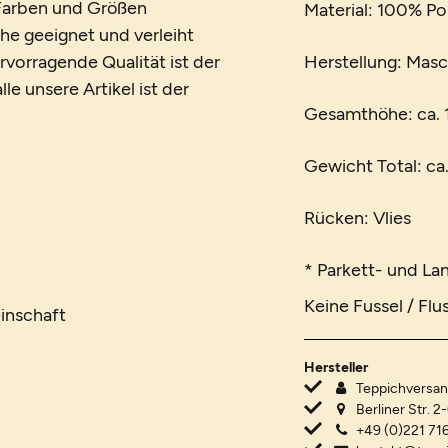
n Farben und Größen
Material: 100% Po
che geeignet und verleiht
vorragende Qualität ist der
Herstellung: Mas
le unsere Artikel ist der
Gesamthöhe: ca.
Gewicht Total: ca
Rücken: Vlies
* Parkett- und La
Keine Fussel / Flu
inschaft
Hersteller
Teppichvers
Berliner Str. 2
+49 (0)221 716