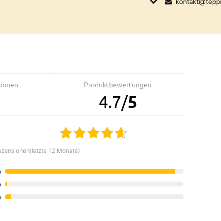
kontakt@tepp
sionen
Produktbewertungen
4.7
/
5
ezensionen(letzte 12 Monate)
%
%
%