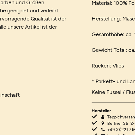
n Farben und Größen
Material: 100% Po
che geeignet und verleiht
vorragende Qualität ist der
Herstellung: Mas
le unsere Artikel ist der
Gesamthöhe: ca.
Gewicht Total: ca
Rücken: Vlies
* Parkett- und La
Keine Fussel / Flu
inschaft
Hersteller
Teppichvers
Berliner Str. 2
+49 (0)221 716