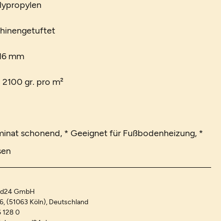
lypropylen
chinengetuftet
 16 mm
. 2100 gr. pro m²
minat schonend, * Geeignet für Fußbodenheizung, *
sen
and24 GmbH
-6, (51063 Köln), Deutschland
 128 0