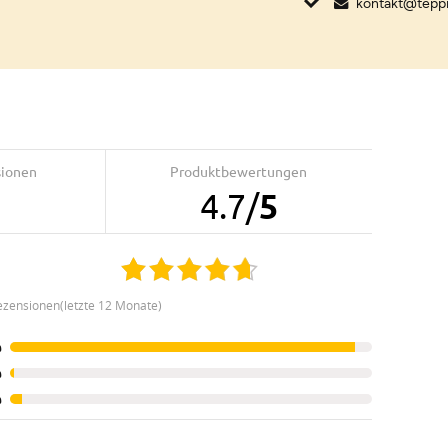
kontakt@tepp
sionen
Produktbewertungen
4.7
/
5
ezensionen(letzte 12 Monate)
%
%
%