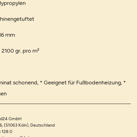
lypropylen
chinengetuftet
 16 mm
. 2100 gr. pro m²
minat schonend, * Geeignet für Fußbodenheizung, *
sen
and24 GmbH
-6, (51063 Köln), Deutschland
 128 0