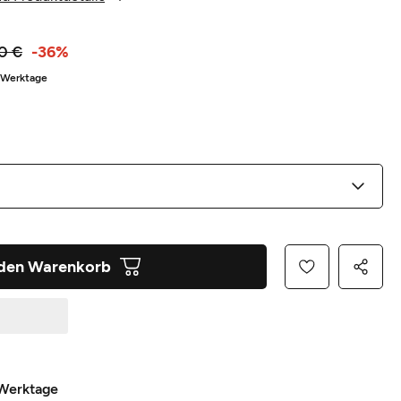
0 €
-36%
5 Werktage
 den Warenkorb
 Werktage