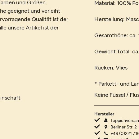
n Farben und Größen
Material: 100% Po
che geeignet und verleiht
vorragende Qualität ist der
Herstellung: Mas
le unsere Artikel ist der
Gesamthöhe: ca.
Gewicht Total: ca
Rücken: Vlies
* Parkett- und La
Keine Fussel / Flu
inschaft
Hersteller
Teppichvers
Berliner Str. 2
+49 (0)221 716