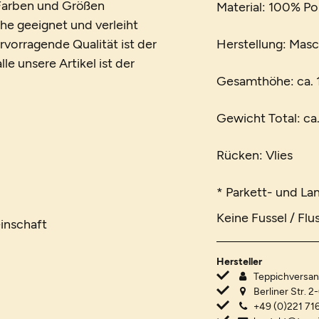
n Farben und Größen
Material: 100% Po
che geeignet und verleiht
vorragende Qualität ist der
Herstellung: Mas
le unsere Artikel ist der
Gesamthöhe: ca.
Gewicht Total: ca
Rücken: Vlies
* Parkett- und La
Keine Fussel / Flu
inschaft
Hersteller
Teppichvers
Berliner Str. 2
+49 (0)221 716