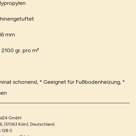
lypropylen
chinengetuftet
 16 mm
. 2100 gr. pro m²
minat schonend, * Geeignet für Fußbodenheizung, *
sen
and24 GmbH
-6, (51063 Köln), Deutschland
 128 0