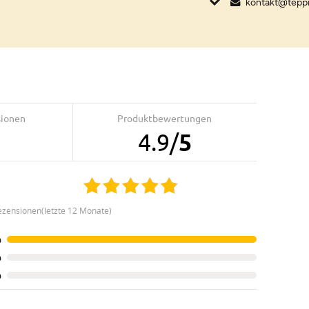
kontakt@tepp
sionen
Produktbewertungen
4.9
/
5
ezensionen(letzte 12 Monate)
%
%
%