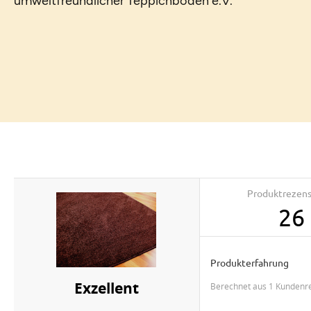
umweltfreundlicher Teppichboden e.V.
Produktrezen
26
Produkterfahrung
Exzellent
berechnet aus 1 Kundenr