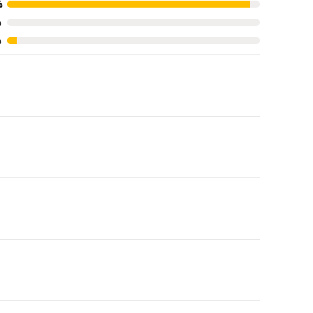
%
%
%