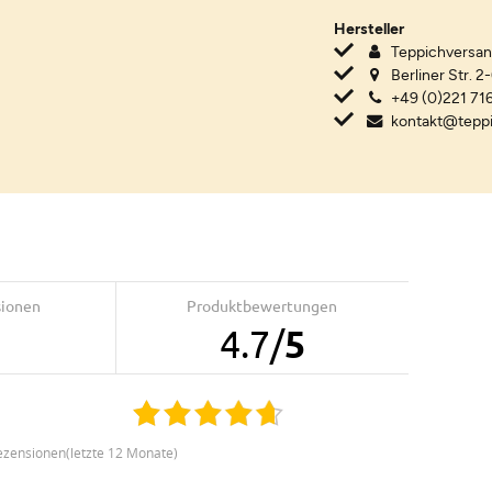
Hersteller
Teppichvers
Berliner Str. 2
+49 (0)221 716
kontakt@tepp
sionen
Produktbewertungen
4.7
/
5
ezensionen(letzte 12 Monate)