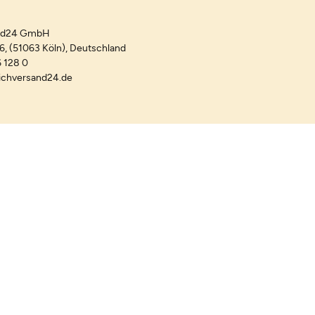
and24 GmbH
-6, (51063 Köln), Deutschland
 128 0
ichversand24.de