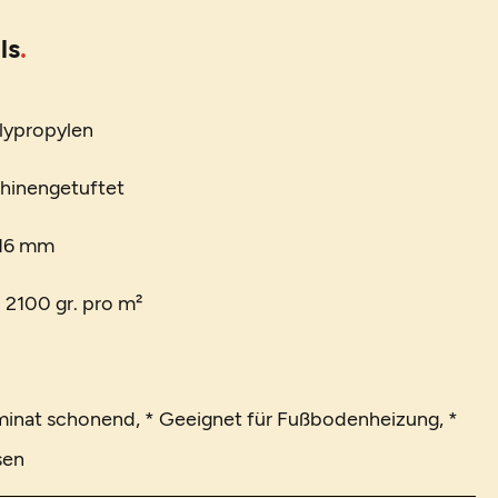
ls
lypropylen
chinengetuftet
 16 mm
. 2100 gr. pro m²
minat schonend, * Geeignet für Fußbodenheizung, *
sen