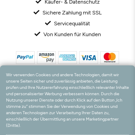
Käufer- & Datenschutz
Sichere Zahlung mit SSL
Servicequalität
Von Kunden für Kunden
Wir verwenden Cookies und andere Technologien, damit wir
unsere Seiten sicher und zuverlässig anbieten, die Leistung
prüfen und Ihre Nutzererfahrung einschließlich relevanter Inhalte
und personalisierter Werbung verbessern können. Durch die
*Alle Preise inkl. MwSt. und zzgl. Versandkosten. **Kostenloser Versand und Rückversand
nur innerhalb Deutschlands und Österreichs.
Nutzung unserer Dienste oder durch Klick auf den Button „Ich
Hinweis:
Wir nutzen Ihre E-Mail Adresse für werbliche Zwecke, die jederzeit widerrufen
stimme zu“ stimmen Sie der Verwendung von Cookies und
werden können. Ihre Daten werden nicht an Dritte weitergegeben.
anderen Technologien zur Verarbeitung Ihrer Daten zu,
© 2003 - 2026 Rudolf Hossdorf Teppichhandel e.K. / Alle Rechte vorbehalten. powered by
einschließlich der Übermittlung an unsere Marketingpartner
createyourtemplate
(Dritte).