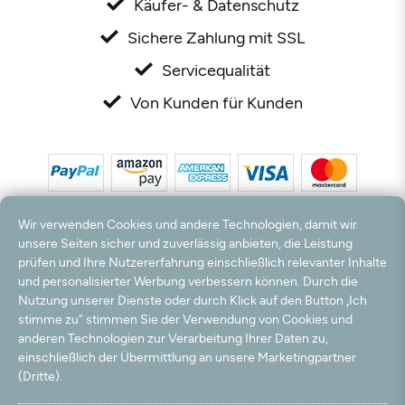
Käufer- & Datenschutz
Sichere Zahlung mit SSL
Servicequalität
Von Kunden für Kunden
Wir verwenden Cookies und andere Technologien, damit wir
unsere Seiten sicher und zuverlässig anbieten, die Leistung
prüfen und Ihre Nutzererfahrung einschließlich relevanter Inhalte
und personalisierter Werbung verbessern können. Durch die
*Alle Preise inkl. MwSt. und zzgl. Versandkosten. **Kostenloser Versand und Rückversand
nur innerhalb Deutschlands und Österreichs.
Nutzung unserer Dienste oder durch Klick auf den Button „Ich
Hinweis:
Wir nutzen Ihre E-Mail Adresse für werbliche Zwecke, die jederzeit widerrufen
stimme zu“ stimmen Sie der Verwendung von Cookies und
werden können. Ihre Daten werden nicht an Dritte weitergegeben.
anderen Technologien zur Verarbeitung Ihrer Daten zu,
© 2003 - 2026 Rudolf Hossdorf Teppichhandel e.K. / Alle Rechte vorbehalten. powered by
einschließlich der Übermittlung an unsere Marketingpartner
createyourtemplate
(Dritte).