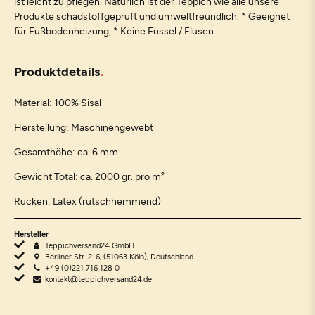
ist leicht zu pflegen. Natürlich ist der Teppich wie alle unsere
Produkte schadstoffgeprüft und umweltfreundlich. * Geeignet
für Fußbodenheizung, * Keine Fussel / Flusen
Produktdetails
Material: 100% Sisal
Herstellung: Maschinengewebt
Gesamthöhe: ca. 6 mm
Gewicht Total: ca. 2000 gr. pro m²
Rücken: Latex (rutschhemmend)
Hersteller
Teppichversand24 GmbH
Berliner Str. 2-6, (51063 Köln), Deutschland
+49 (0)221 716 128 0
kontakt@teppichversand24.de