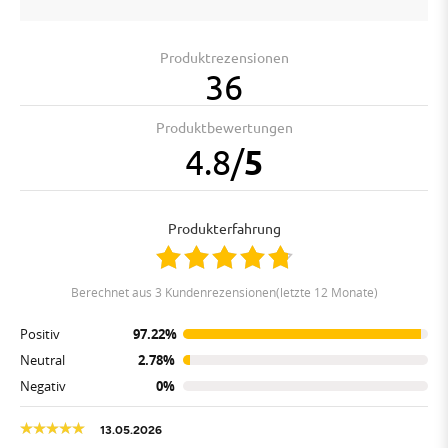
Produktrezensionen
36
Produktbewertungen
4.8
/
5
Produkterfahrung
berechnet aus 3 Kundenrezensionen(letzte 12 Monate)
Positiv
97.22%
Neutral
2.78%
Negativ
0%
13.05.2026