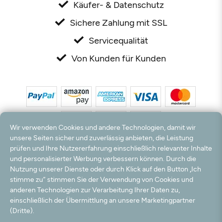
Käufer- & Datenschutz
Sichere Zahlung mit SSL
Servicequalität
Von Kunden für Kunden
Wir verwenden Cookies und andere Technologien, damit wir
unsere Seiten sicher und zuverlässig anbieten, die Leistung
prüfen und Ihre Nutzererfahrung einschließlich relevanter Inhalte
*Alle Preise inkl. MwSt. und zzgl. Versandkosten. **Kostenloser Versand und Rückversand
und personalisierter Werbung verbessern können. Durch die
nur innerhalb Deutschlands und Österreichs.
Nutzung unserer Dienste oder durch Klick auf den Button „Ich
Hinweis:
Wir nutzen Ihre E-Mail Adresse für werbliche Zwecke, die jederzeit widerrufen
stimme zu“ stimmen Sie der Verwendung von Cookies und
werden können. Ihre Daten werden nicht an Dritte weitergegeben.
anderen Technologien zur Verarbeitung Ihrer Daten zu,
© 2003 - 2026 Rudolf Hossdorf Teppichhandel e.K. / Alle Rechte vorbehalten. powered by
einschließlich der Übermittlung an unsere Marketingpartner
createyourtemplate
(Dritte).