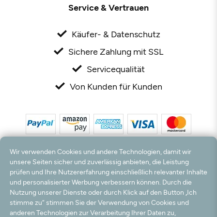
Service & Vertrauen
Käufer- & Datenschutz
Sichere Zahlung mit SSL
Servicequalität
Von Kunden für Kunden
Wir verwenden Cookies und andere Technologien, damit wir
unsere Seiten sicher und zuverlässig anbieten, die Leistung
prüfen und Ihre Nutzererfahrung einschließlich relevanter Inhalte
und personalisierter Werbung verbessern können. Durch die
*Alle Preise inkl. MwSt. und zzgl. Versandkosten. **Kostenloser Versand und Rückversand
nur innerhalb Deutschlands und Österreichs.
Nutzung unserer Dienste oder durch Klick auf den Button „Ich
Hinweis:
Wir nutzen Ihre E-Mail Adresse für werbliche Zwecke, die jederzeit widerrufen
stimme zu“ stimmen Sie der Verwendung von Cookies und
werden können. Ihre Daten werden nicht an Dritte weitergegeben.
anderen Technologien zur Verarbeitung Ihrer Daten zu,