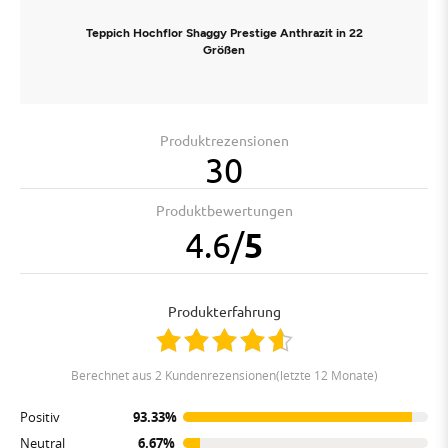
Teppich Hochflor Shaggy Prestige Anthrazit in 22
Größen
Produktrezensionen
30
Produktbewertungen
4.6
/
5
Produkterfahrung
berechnet aus 2 Kundenrezensionen(letzte 12 Monate)
Positiv
93.33%
Neutral
6.67%