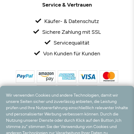
Service & Vertrauen
Käufer- & Datenschutz
Sichere Zahlung mit SSL
Servicequalität
Von Kunden für Kunden
Wir verwenden Cookies und andere Technologien, damit wir
unsere Seiten sicher und zuverlässig anbieten, die Leistung
prüfen und Ihre Nutzererfahrung einschließlich relevanter Inhalte
*Alle Preise inkl. MwSt. und zzgl. Versandkosten. **Kostenloser Versand und Rückversand
und personalisierter Werbung verbessern können. Durch die
nur innerhalb Deutschlands und Österreichs.
Nutzung unserer Dienste oder durch Klick auf den Button „Ich
Hinweis:
Wir nutzen Ihre E-Mail Adresse für werbliche Zwecke, die jederzeit widerrufen
stimme zu“ stimmen Sie der Verwendung von Cookies und
werden können. Ihre Daten werden nicht an Dritte weitergegeben.
anderen Technologien zur Verarbeitung Ihrer Daten zu,