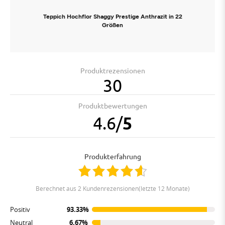
Teppich Hochflor Shaggy Prestige Anthrazit in 22
Größen
Produktrezensionen
30
Produktbewertungen
4.6
/
5
Produkterfahrung
berechnet aus 2 Kundenrezensionen(letzte 12 Monate)
Positiv
93.33%
Neutral
6.67%