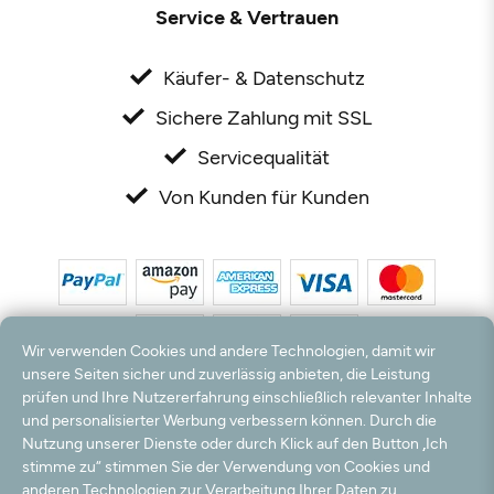
Service & Vertrauen
Käufer- & Datenschutz
Sichere Zahlung mit SSL
Servicequalität
Von Kunden für Kunden
Wir verwenden Cookies und andere Technologien, damit wir
unsere Seiten sicher und zuverlässig anbieten, die Leistung
prüfen und Ihre Nutzererfahrung einschließlich relevanter Inhalte
*Alle Preise inkl. MwSt. und zzgl. Versandkosten. **Kostenloser Versand und Rückversand
und personalisierter Werbung verbessern können. Durch die
nur innerhalb Deutschlands und Österreichs.
Nutzung unserer Dienste oder durch Klick auf den Button „Ich
Hinweis:
Wir nutzen Ihre E-Mail Adresse für werbliche Zwecke, die jederzeit widerrufen
stimme zu“ stimmen Sie der Verwendung von Cookies und
werden können. Ihre Daten werden nicht an Dritte weitergegeben.
anderen Technologien zur Verarbeitung Ihrer Daten zu,