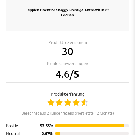
Teppich Hochflor Shaggy Prestige Anthrazit in 22
Größen
Produktrezensionen
30
Produktbewertungen
4.6
/
5
Produkterfahrung
berechnet aus 2 Kundenrezensionen(letzte 12 Monate)
Positiv
93.33%
Neutral
6.67%