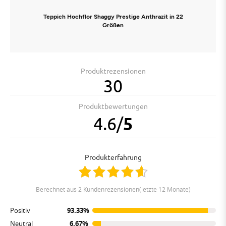
Teppich Hochflor Shaggy Prestige Anthrazit in 22
Größen
Produktrezensionen
30
Produktbewertungen
4.6
/
5
Produkterfahrung
berechnet aus 2 Kundenrezensionen(letzte 12 Monate)
Positiv
93.33%
Neutral
6.67%