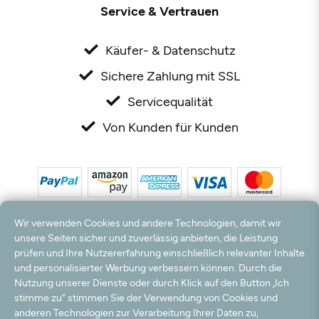
Service & Vertrauen
Käufer- & Datenschutz
Sichere Zahlung mit SSL
Servicequalität
Von Kunden für Kunden
Wir verwenden Cookies und andere Technologien, damit wir
unsere Seiten sicher und zuverlässig anbieten, die Leistung
prüfen und Ihre Nutzererfahrung einschließlich relevanter Inhalte
und personalisierter Werbung verbessern können. Durch die
*Alle Preise inkl. MwSt. und zzgl. Versandkosten. **Kostenloser Versand und Rückversand
nur innerhalb Deutschlands und Österreichs.
Nutzung unserer Dienste oder durch Klick auf den Button „Ich
Hinweis:
Wir nutzen Ihre E-Mail Adresse für werbliche Zwecke, die jederzeit widerrufen
stimme zu“ stimmen Sie der Verwendung von Cookies und
werden können. Ihre Daten werden nicht an Dritte weitergegeben.
anderen Technologien zur Verarbeitung Ihrer Daten zu,