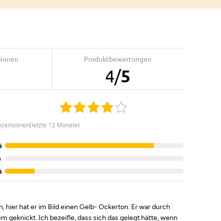
sionen
Produktbewertungen
4
/
5
ezensionen(letzte 12 Monate)
%
%
%
, hier hat er im Bild einen Gelb- Ockerton. Er war durch
 geknickt. Ich bezeifle, dass sich das gelegt hätte, wenn