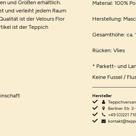
ben und Größen erhältlich.
Material: 100% Po
net und verleiht jedem Raum
alität ist der Velours Flor
Herstellung: Mas
tikel ist der Teppich
Gesamthöhe: ca. 1
Rücken: Vlies
* Parkett- und La
Keine Fussel / Flu
inschaft
Hersteller
Teppichvers
Berliner Str. 2
+49 (0)221 716
kontakt@tepp