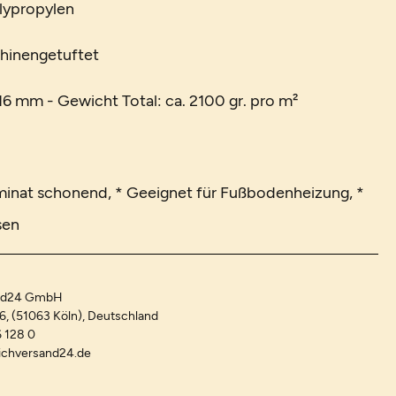
lypropylen
chinengetuftet
6 mm - Gewicht Total: ca. 2100 gr. pro m²
minat schonend, * Geeignet für Fußbodenheizung, *
sen
and24 GmbH
-6, (51063 Köln), Deutschland
 128 0
ichversand24.de