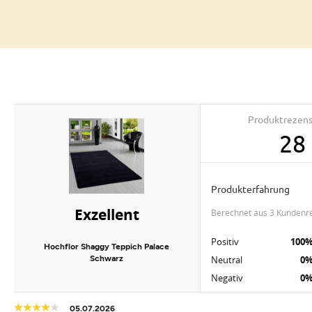
Produktrezen
28
Produkterfahrung
Exzellent
berechnet aus 3 Kundenr
Positiv
100
Hochflor Shaggy Teppich Palace
Schwarz
Neutral
0
Negativ
0
05.07.2026