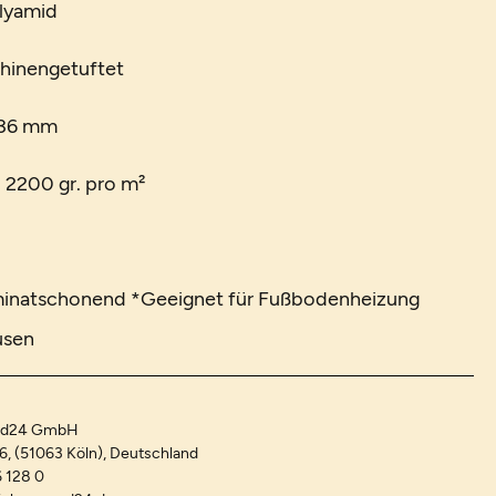
olyamid
chinengetuftet
 36 mm
. 2200 gr. pro m²
minatschonend *Geeignet für Fußbodenheizung
usen
and24 GmbH
-6, (51063 Köln), Deutschland
 128 0