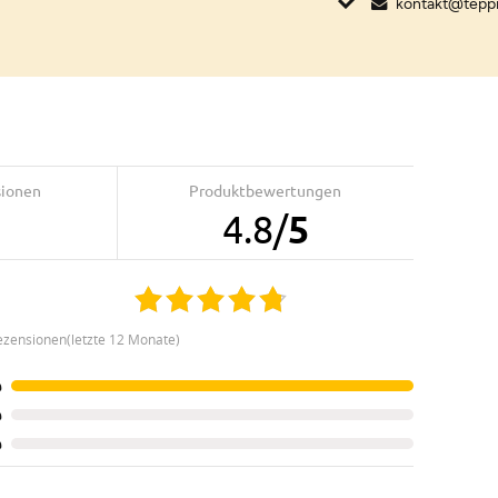
kontakt@tepp
sionen
Produktbewertungen
4.8
/
5
ezensionen(letzte 12 Monate)
%
%
%