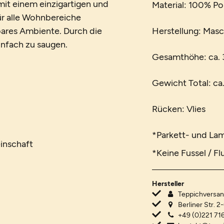
it einem einzigartigen und
Material: 100% P
für alle Wohnbereiche
ares Ambiente. Durch die
Herstellung: Mas
einfach zu saugen.
Gesamthöhe: ca.
Gewicht Total: ca
Rücken: Vlies
*Parkett- und La
inschaft
*Keine Fussel / Fl
Hersteller
Teppichvers
Berliner Str. 2
+49 (0)221 716