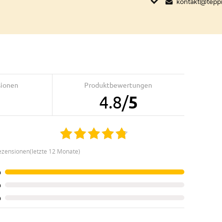
kontakt@tepp
sionen
Produktbewertungen
4.8
/
5
ezensionen(letzte 12 Monate)
%
%
%