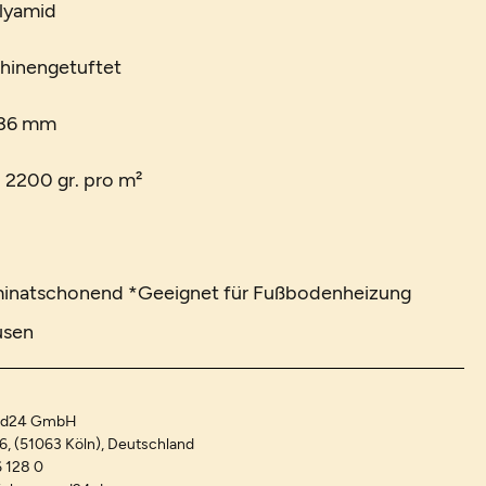
olyamid
chinengetuftet
 36 mm
. 2200 gr. pro m²
minatschonend *Geeignet für Fußbodenheizung
usen
and24 GmbH
-6, (51063 Köln), Deutschland
 128 0