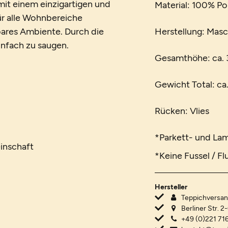
it einem einzigartigen und
Material: 100% P
für alle Wohnbereiche
ares Ambiente. Durch die
Herstellung: Mas
einfach zu saugen.
Gesamthöhe: ca.
Gewicht Total: ca
Rücken: Vlies
*Parkett- und La
inschaft
*Keine Fussel / Fl
Hersteller
Teppichvers
Berliner Str. 2
+49 (0)221 716