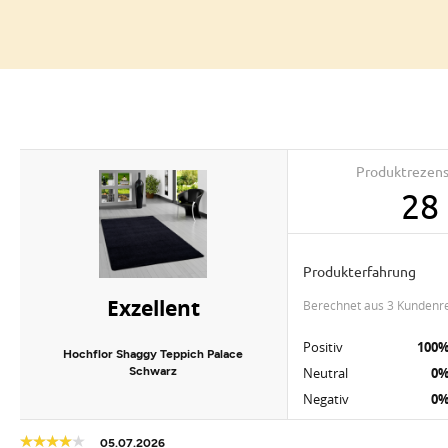
Produktrezen
28
Produkterfahrung
Exzellent
berechnet aus 3 Kundenr
Positiv
100
Hochflor Shaggy Teppich Palace
Schwarz
Neutral
0
Negativ
0
05.07.2026