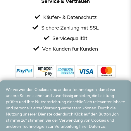
Service & Vertrauen
Käufer- & Datenschutz
Sichere Zahlung mit SSL
Servicequalität
Von Kunden für Kunden
Wir verwenden Cookies und andere Technologien, damit wir
unsere Seiten sicher und zuverlässig anbieten, die Leistung
prüfen und Ihre Nutzererfahrung einschließlich relevanter Inhalte
*Alle Preise inkl. MwSt. und zzgl. Versandkosten. **Kostenloser Versand und Rückversand
und personalisierter Werbung verbessern können. Durch die
nur innerhalb Deutschlands und Österreichs.
Nutzung unserer Dienste oder durch Klick auf den Button „Ich
Hinweis:
Wir nutzen Ihre E-Mail Adresse für werbliche Zwecke, die jederzeit widerrufen
stimme zu“ stimmen Sie der Verwendung von Cookies und
werden können. Ihre Daten werden nicht an Dritte weitergegeben.
anderen Technologien zur Verarbeitung Ihrer Daten zu,
© 2003 - 2026 Rudolf Hossdorf Teppichhandel e.K. / Alle Rechte vorbehalten. powered by