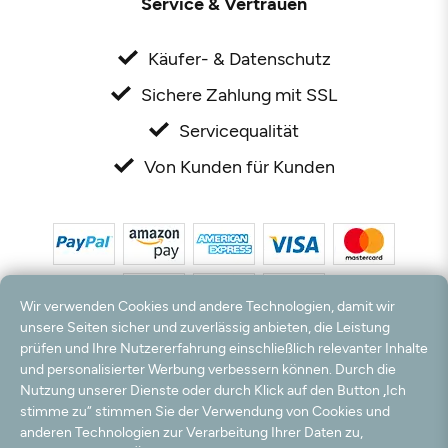
Service & Vertrauen
Käufer- & Datenschutz
Sichere Zahlung mit SSL
Servicequalität
Von Kunden für Kunden
Wir verwenden Cookies und andere Technologien, damit wir
unsere Seiten sicher und zuverlässig anbieten, die Leistung
prüfen und Ihre Nutzererfahrung einschließlich relevanter Inhalte
*Alle Preise inkl. MwSt. und zzgl. Versandkosten. **Kostenloser Versand und Rückversand
und personalisierter Werbung verbessern können. Durch die
nur innerhalb Deutschlands und Österreichs.
Nutzung unserer Dienste oder durch Klick auf den Button „Ich
Hinweis:
Wir nutzen Ihre E-Mail Adresse für werbliche Zwecke, die jederzeit widerrufen
stimme zu“ stimmen Sie der Verwendung von Cookies und
werden können. Ihre Daten werden nicht an Dritte weitergegeben.
anderen Technologien zur Verarbeitung Ihrer Daten zu,
© 2003 - 2026 Rudolf Hossdorf Teppichhandel e.K. / Alle Rechte vorbehalten. powered by