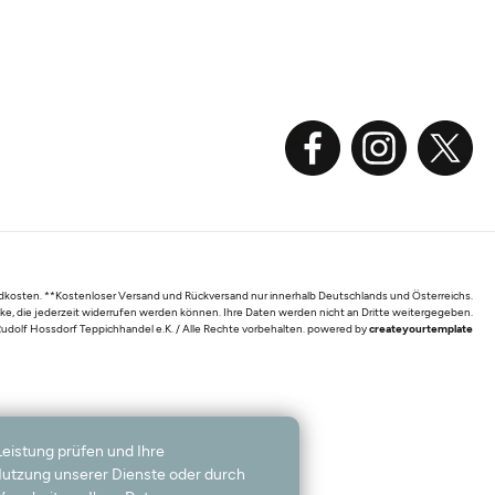
sandkosten. **Kostenloser Versand und Rückversand nur innerhalb Deutschlands und Österreichs.
ke, die jederzeit widerrufen werden können. Ihre Daten werden nicht an Dritte weitergegeben.
udolf Hossdorf Teppichhandel e.K. / Alle Rechte vorbehalten. powered by
createyourtemplate
Leistung prüfen und Ihre
 Nutzung unserer Dienste oder durch