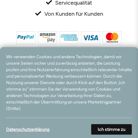
Servicequalität
Von Kunden für Kunden
Wir verwenden Cookies und andere Technologien, damit wir
unsere Seiten sicher und zuverlässig anbieten, die Leistung
prüfen und Ihre Nutzererfahrung einschließlich relevanter Inhalte
*Alle Preise inkl. MwSt. und zzgl. Versandkosten. **Kostenloser Versand und Rückversand
und personalisierter Werbung verbessern können. Durch die
nur innerhalb Deutschlands und Österreichs.
Nutzung unserer Dienste oder durch Klick auf den Button „Ich
Hinweis:
Wir nutzen Ihre E-Mail Adresse für werbliche Zwecke, die jederzeit widerrufen
stimme zu“ stimmen Sie der Verwendung von Cookies und
werden können. Ihre Daten werden nicht an Dritte weitergegeben.
anderen Technologien zur Verarbeitung Ihrer Daten zu,
© 2003 - 2026 Rudolf Hossdorf Teppichhandel e.K. / Alle Rechte vorbehalten. powered by
einschließlich der Übermittlung an unsere Marketingpartner
createyourtemplate
(Dritte).
Datenschutzerklärung
Ich stimme zu