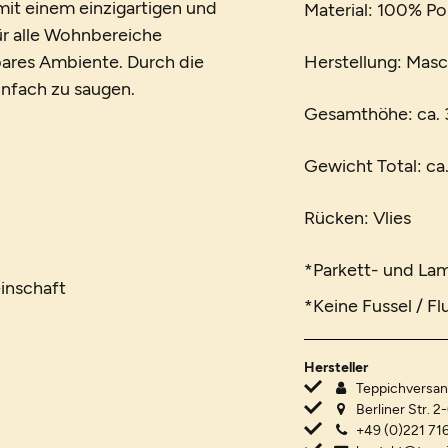
it einem einzigartigen und
Material: 100% P
für alle Wohnbereiche
ares Ambiente. Durch die
Herstellung: Mas
einfach zu saugen.
Gesamthöhe: ca.
Gewicht Total: ca
Rücken: Vlies
*Parkett- und La
inschaft
*Keine Fussel / Fl
Hersteller
Teppichvers
Berliner Str. 2
+49 (0)221 716