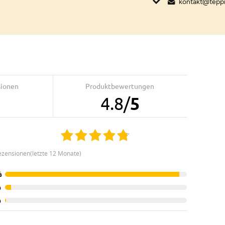
kontakt@tepp
sionen
Produktbewertungen
5
4.8
/
5
ezensionen(letzte 12 Monate)
%
%
%