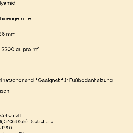
olyamid
chinengetuftet
 36 mm
. 2200 gr. pro m²
minatschonend *Geeignet für Fußbodenheizung
usen
and24 GmbH
-6, (51063 Köln), Deutschland
 128 0