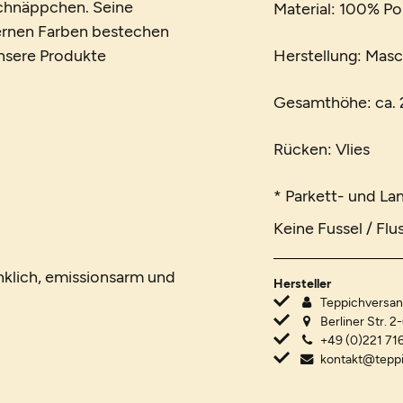
Schnäppchen. Seine
Material: 100% Po
dernen Farben bestechen
 unsere Produkte
Herstellung: Mas
Gesamthöhe: ca. 2
Rücken: Vlies
* Parkett- und La
Keine Fussel / Flu
nklich, emissionsarm und
Hersteller
Teppichvers
Berliner Str. 2
+49 (0)221 716
kontakt@tepp