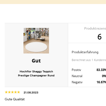
Produktrezen
6
Produkterfahrung
Gut
berechnet aus 1 Kundenr
Positiv
83.33
Hochflor Shaggy Teppich
Prestige Champagner Rund
Neutral
0
Negativ
16.67
21.08.2023
Gute Qualität