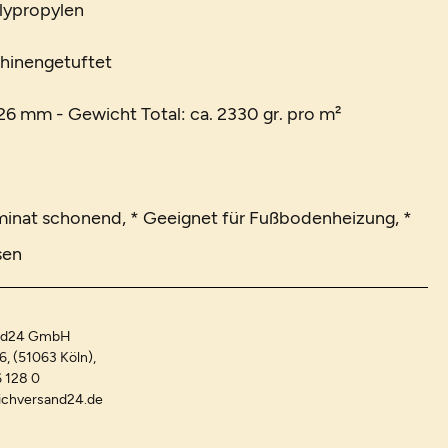
lypropylen
chinengetuftet
6 mm - Gewicht Total: ca. 2330 gr. pro m²
minat schonend, * Geeignet für Fußbodenheizung, *
sen
and24 GmbH
-6, (51063 Köln),
 128 0
ichversand24.de