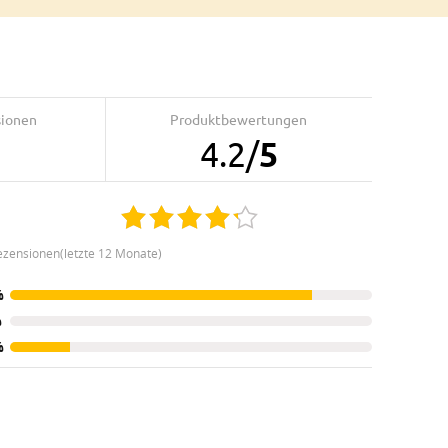
sionen
Produktbewertungen
4.2
/
5
ezensionen(letzte 12 Monate)
%
%
%