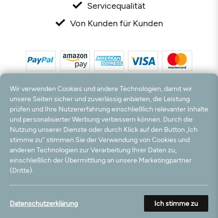
Servicequalität
Von Kunden für Kunden
Wir verwenden Cookies und andere Technologien, damit wir
unsere Seiten sicher und zuverlässig anbieten, die Leistung
prüfen und Ihre Nutzererfahrung einschließlich relevanter Inhalte
und personalisierter Werbung verbessern können. Durch die
*Alle Preise inkl. MwSt. und zzgl. Versandkosten. **Kostenloser Versand und Rückversand
nur innerhalb Deutschlands und Österreichs.
Nutzung unserer Dienste oder durch Klick auf den Button „Ich
Hinweis:
Wir nutzen Ihre E-Mail Adresse für werbliche Zwecke, die jederzeit widerrufen
stimme zu“ stimmen Sie der Verwendung von Cookies und
werden können. Ihre Daten werden nicht an Dritte weitergegeben.
anderen Technologien zur Verarbeitung Ihrer Daten zu,
© 2003 - 2026 Rudolf Hossdorf Teppichhandel e.K. / Alle Rechte vorbehalten. powered by
einschließlich der Übermittlung an unsere Marketingpartner
createyourtemplate
(Dritte).
Datenschutzerklärung
Ich stimme zu