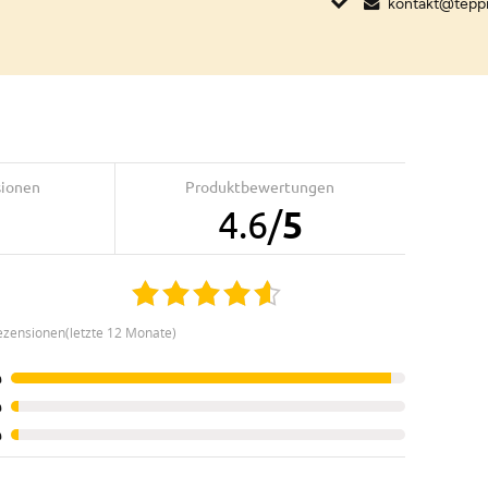
kontakt@tepp
sionen
Produktbewertungen
4.6
/
5
ezensionen(letzte 12 Monate)
%
%
%