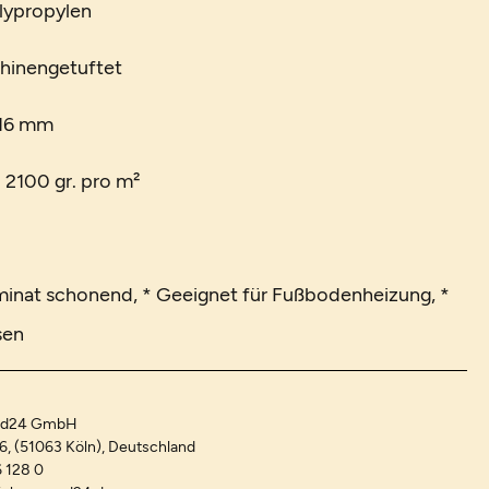
lypropylen
chinengetuftet
 16 mm
. 2100 gr. pro m²
minat schonend, * Geeignet für Fußbodenheizung, *
sen
and24 GmbH
-6, (51063 Köln), Deutschland
 128 0