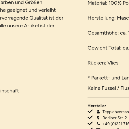
n Farben und Größen
Material: 100% Po
che geeignet und verleiht
vorragende Qualität ist der
Herstellung: Mas
le unsere Artikel ist der
Gesamthöhe: ca.
Gewicht Total: ca
Rücken: Vlies
* Parkett- und La
Keine Fussel / Flu
inschaft
Hersteller
Teppichvers
Berliner Str. 2
+49 (0)221 716