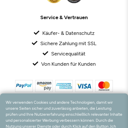
Service & Vertrauen
Käufer- & Datenschutz
Sichere Zahlung mit SSL
Servicequalität
Von Kunden für Kunden
Wir verwenden Cookies und andere Technologien, damit wir
unsere Seiten sicher und zuverlässig anbieten, die Leistung
prüfen und Ihre Nutzererfahrung einschließlich relevanter Inhalte
und personalisierter Werbung verbessern können. Durch die
*Alle Preise inkl. MwSt. und zzgl. Versandkosten. **Kostenloser Versand und Rückversand
nur innerhalb Deutschlands und Österreichs.
Nutzung unserer Dienste oder durch Klick auf den Button „Ich