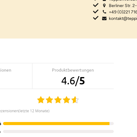
Berliner Str. 2
+49 (0)221 716
kontakt@tepp
sionen
Produktbewertungen
4.6
/
5
ezensionen(letzte 12 Monate)
%
%