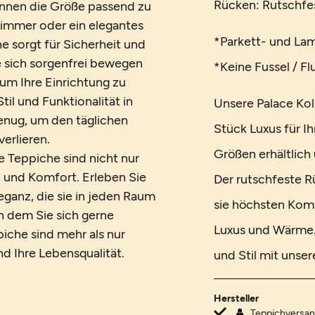
Rücken: Rutschfe
önnen die Größe passend zu
immer oder ein elegantes
*Parkett- und La
e sorgt für Sicherheit und
e sich sorgenfrei bewegen
*Keine Fussel / F
um Ihre Einrichtung zu
il und Funktionalität in
Unsere Palace Kol
enug, um den täglichen
Stück Luxus für Ih
erlieren.
Größen erhältlich
 Teppiche sind nicht nur
l und Komfort. Erleben Sie
Der rutschfeste R
eganz, die sie in jeden Raum
sie höchsten Komf
n dem Sie sich gerne
Luxus und Wärme.
che sind mehr als nur
d Ihre Lebensqualität.
und Stil mit unse
Hersteller
Teppichvers