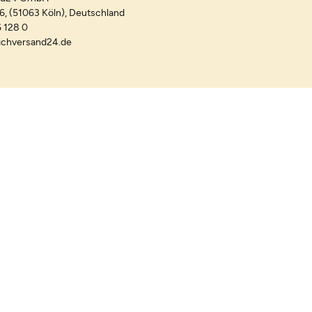
-6, (51063 Köln), Deutschland
 128 0
ichversand24.de