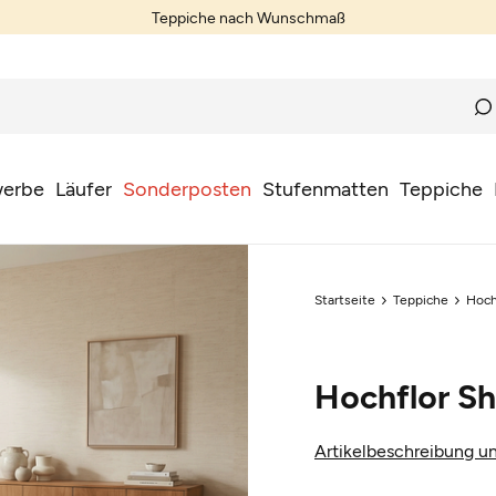
tenloser Versand und Rückversand innerhalb Deutschland und Österre
erbe
Läufer
Sonderposten
Stufenmatten
Teppiche
Startseite
Teppiche
Hoch
Hochflor S
Artikelbeschreibung un