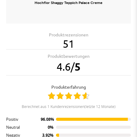
Hochflor Shaggy Teppich Palace Creme
Produktrezensionen
51
Produktbewertungen
4.6
/
5
Produkterfahrung
berechnet aus 1 Kundenrezensionen(letzte 12 Monate)
Positiv
96.08%
Neutral
0%
Negativ
3.92%