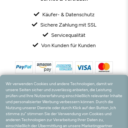
Käufer- & Datenschutz
Sichere Zahlung mit SSL
Servicequalität
Von Kunden für Kunden
Wir verwenden Cookies und andere Technologien, damit wir
unsere Seiten sicher und zuverlässig anbieten, die Leistung
prüfen und Ihre Nutzererfahrung einschließlich relevanter Inhalte
*Alle Preise inkl. MwSt. und zzgl. Versandkosten. **Kostenloser Versand und Rückversand
und personalisierter Werbung verbessern können. Durch die
nur innerhalb Deutschlands und Österreichs.
Nutzung unserer Dienste oder durch Klick auf den Button „Ich
Hinweis:
Wir nutzen Ihre E-Mail Adresse für werbliche Zwecke, die jederzeit widerrufen
stimme zu“ stimmen Sie der Verwendung von Cookies und
werden können. Ihre Daten werden nicht an Dritte weitergegeben.
anderen Technologien zur Verarbeitung Ihrer Daten zu,
© 2003 - 2026 Rudolf Hossdorf Teppichhandel e.K. / Alle Rechte vorbehalten. powered by
einschließlich der Übermittlung an unsere Marketingpartner
createyourtemplate