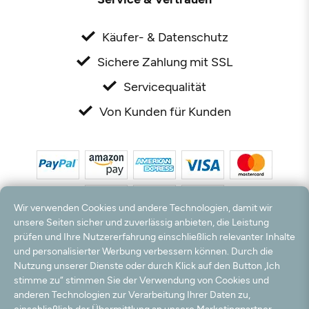
Käufer- & Datenschutz
Sichere Zahlung mit SSL
Servicequalität
Von Kunden für Kunden
Wir verwenden Cookies und andere Technologien, damit wir
unsere Seiten sicher und zuverlässig anbieten, die Leistung
prüfen und Ihre Nutzererfahrung einschließlich relevanter Inhalte
*Alle Preise inkl. MwSt. und zzgl. Versandkosten. **Kostenloser Versand und Rückversand
und personalisierter Werbung verbessern können. Durch die
nur innerhalb Deutschlands und Österreichs.
Nutzung unserer Dienste oder durch Klick auf den Button „Ich
Hinweis:
Wir nutzen Ihre E-Mail Adresse für werbliche Zwecke, die jederzeit widerrufen
stimme zu“ stimmen Sie der Verwendung von Cookies und
werden können. Ihre Daten werden nicht an Dritte weitergegeben.
anderen Technologien zur Verarbeitung Ihrer Daten zu,
© 2003 - 2026 Rudolf Hossdorf Teppichhandel e.K. / Alle Rechte vorbehalten. powered by
einschließlich der Übermittlung an unsere Marketingpartner