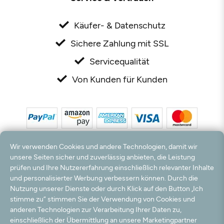
Käufer- & Datenschutz
Sichere Zahlung mit SSL
Servicequalität
Von Kunden für Kunden
Wir verwenden Cookies und andere Technologien, damit wir
unsere Seiten sicher und zuverlässig anbieten, die Leistung
prüfen und Ihre Nutzererfahrung einschließlich relevanter Inhalte
*Alle Preise inkl. MwSt. und zzgl. Versandkosten. **Kostenloser Versand und Rückversand
und personalisierter Werbung verbessern können. Durch die
nur innerhalb Deutschlands und Österreichs.
Nutzung unserer Dienste oder durch Klick auf den Button „Ich
Hinweis:
Wir nutzen Ihre E-Mail Adresse für werbliche Zwecke, die jederzeit widerrufen
stimme zu“ stimmen Sie der Verwendung von Cookies und
werden können. Ihre Daten werden nicht an Dritte weitergegeben.
anderen Technologien zur Verarbeitung Ihrer Daten zu,
© 2003 - 2026 Rudolf Hossdorf Teppichhandel e.K. / Alle Rechte vorbehalten. powered by
einschließlich der Übermittlung an unsere Marketingpartner
createyourtemplate