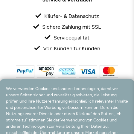
Käufer- & Datenschutz
Sichere Zahlung mit SSL
Servicequalität
Von Kunden für Kunden
Wir verwenden Cookies und andere Technologien, damit wir
unsere Seiten sicher und zuverlässig anbieten, die Leistung
prüfen und Ihre Nutzererfahrung einschließlich relevanter Inhalte
*Alle Preise inkl. MwSt. und zzgl. Versandkosten. **Kostenloser Versand und Rückversand
und personalisierter Werbung verbessern können. Durch die
nur innerhalb Deutschlands und Österreichs.
Nutzung unserer Dienste oder durch Klick auf den Button „Ich
Hinweis:
Wir nutzen Ihre E-Mail Adresse für werbliche Zwecke, die jederzeit widerrufen
stimme zu“ stimmen Sie der Verwendung von Cookies und
werden können. Ihre Daten werden nicht an Dritte weitergegeben.
anderen Technologien zur Verarbeitung Ihrer Daten zu,
© 2003 - 2026 Rudolf Hossdorf Teppichhandel e.K. / Alle Rechte vorbehalten. powered by
einschließlich der Übermittlung an unsere Marketingpartner