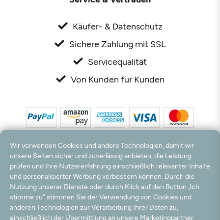
Käufer- & Datenschutz
Sichere Zahlung mit SSL
Servicequalität
Von Kunden für Kunden
Wir verwenden Cookies und andere Technologien, damit wir
unsere Seiten sicher und zuverlässig anbieten, die Leistung
prüfen und Ihre Nutzererfahrung einschließlich relevanter Inhalte
*Alle Preise inkl. MwSt. und zzgl. Versandkosten. **Kostenloser Versand und Rückversand
und personalisierter Werbung verbessern können. Durch die
nur innerhalb Deutschlands und Österreichs.
Nutzung unserer Dienste oder durch Klick auf den Button „Ich
Hinweis:
Wir nutzen Ihre E-Mail Adresse für werbliche Zwecke, die jederzeit widerrufen
stimme zu“ stimmen Sie der Verwendung von Cookies und
werden können. Ihre Daten werden nicht an Dritte weitergegeben.
anderen Technologien zur Verarbeitung Ihrer Daten zu,
© 2003 - 2026 Rudolf Hossdorf Teppichhandel e.K. / Alle Rechte vorbehalten. powered by
einschließlich der Übermittlung an unsere Marketingpartner