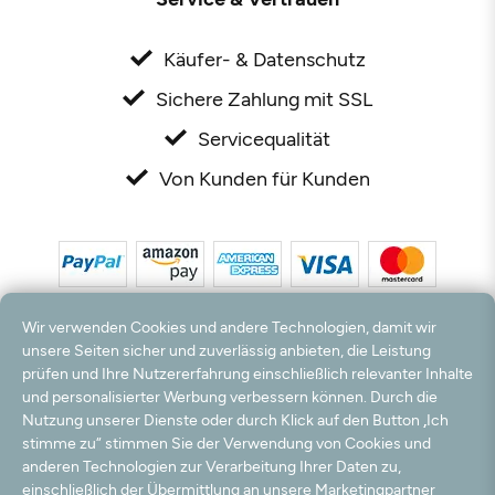
Käufer- & Datenschutz
Sichere Zahlung mit SSL
Servicequalität
Von Kunden für Kunden
Wir verwenden Cookies und andere Technologien, damit wir
unsere Seiten sicher und zuverlässig anbieten, die Leistung
prüfen und Ihre Nutzererfahrung einschließlich relevanter Inhalte
*Alle Preise inkl. MwSt. und zzgl. Versandkosten. **Kostenloser Versand und Rückversand
und personalisierter Werbung verbessern können. Durch die
nur innerhalb Deutschlands und Österreichs.
Nutzung unserer Dienste oder durch Klick auf den Button „Ich
Hinweis:
Wir nutzen Ihre E-Mail Adresse für werbliche Zwecke, die jederzeit widerrufen
stimme zu“ stimmen Sie der Verwendung von Cookies und
werden können. Ihre Daten werden nicht an Dritte weitergegeben.
anderen Technologien zur Verarbeitung Ihrer Daten zu,
© 2003 - 2026 Rudolf Hossdorf Teppichhandel e.K. / Alle Rechte vorbehalten. powered by
einschließlich der Übermittlung an unsere Marketingpartner